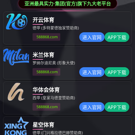
产品中心
产品类别
医疗--临床检验类
PUN-2048B
非医疗--食品安全检验类
PUN-2048B凝血分析仪
非医疗--动物疫病检验类
本仪器与已经国家药监局注册的凝血试剂配合
子项目的体外检测。 利用光电学原理进行检测
能； 具有检测、设置、查询及检测结果的显示
样本预热定时功能，预热时间在0-99min之间
的检测项目，如：凝血四项及凝血因子的检测； 
询定标参数及检测结果；可打印病人综合报告
产品特点
本仪器与已经国家药监局注册的凝血试剂配合
利用光电学原理进行检测；
具有自动探测加试剂信号功能；