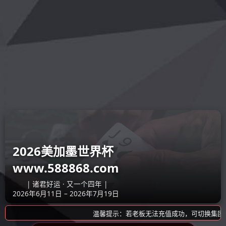
好博·体育-好博(中
关于我们
新闻中心
产品
国)一站式服务官方
网站