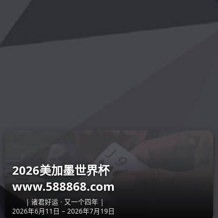
好博·体育-好博(中
关于我们
新闻中心
产品
国)一站式服务官方
网站