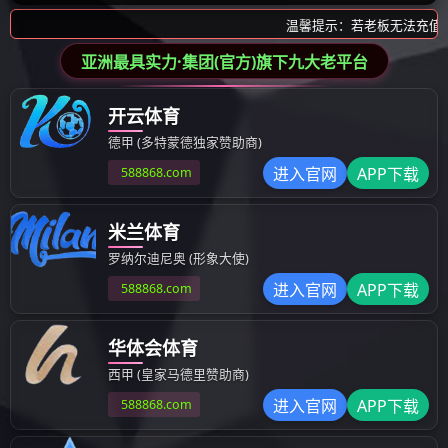
产品中心
产品类别
医疗--临床检验类
DNM-9602A
非医疗--食品安全检验类
好博·体育-好博(中国)一站式
非医疗--动物疫病检验类
本仪器利用光电比色原理，与酶免试剂配套使
吸光度，进行酶联免疫学相关分析。 测量准确
可预设操作程序，并可储存检测结果； 全中文
系统，操作非常简单，无需复杂培训。
产品特点
检测通道：两光道检测
检测范围：
0.000
～
3.000A