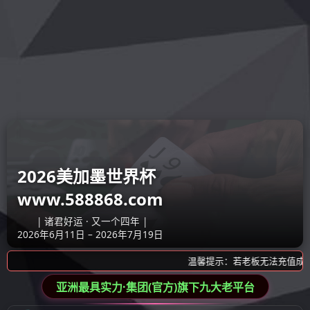
好博·体育-好博(中
关于我们
新闻中心
产品
国)一站式服务官方
网站