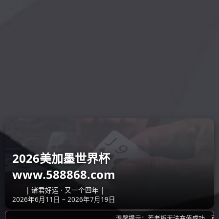
新闻中心
新闻中心
公司动态
公司大事件