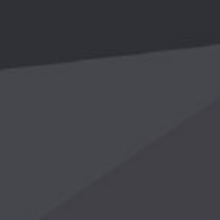
好博·体育-好博(中
关于我们
新闻中心
产品
国)一站式服务官方
网站