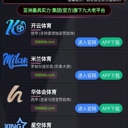
普朗销售精英一年一度的销售盛典于2014
各公司领导与销售精英们从北京，南京，珠
普朗颁奖晚会，销售精英分享，畅游北戴河景
学习了优秀精英们的分享，同时旅游活动又