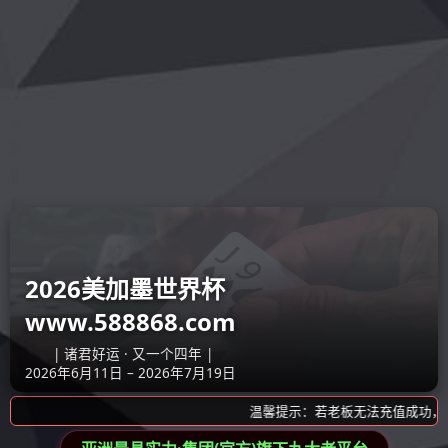
好博·体育-好博(中
关于我们
新闻中心
产品
国)一站式服务官方
网站