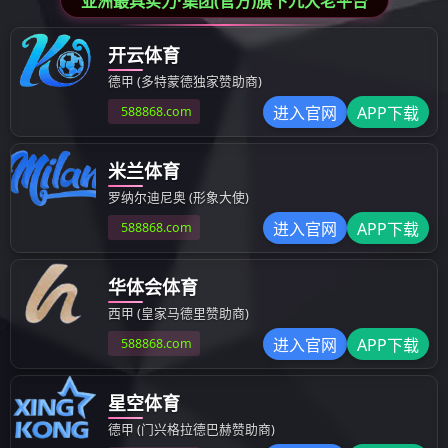
新闻中心
新闻中心
公司动态
热烈祝
公司大事件
经过30多年的不断创新、自我完善，中国
11月3日至6日，第70届中国国际医疗器械
区、医用电子设备区、CMEF IVD体外诊
疗区、医用耗材区、CMEF IT 医疗
示，国内外领先医疗器械企业悉数参展，
普朗医疗成立于1993年，自创办以来
学、新技术探讨研发的脚步，始终把“医
设备、呼吸麻醉设备、家用医疗产品、生
国的专业人士驻足参观。
为更好的使同行专业人士了解我们的产
疗器械经销商、科研单位人员等，座无虚
疗器械经销商、科研单位用户在详细听取
本次博览会期间，普朗医疗董事长刘金虎
朗医疗当前的发展状况及未来产品改革，
发出更多适应当前及未来需求的先进仪器
“关爱生命，呵护健康”，这是普朗医疗
致力研发出更高质量、更人性化的仪器设